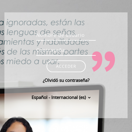
Salta al contenido principal
Nombre de usuario
Contraseña
ACCEDER
¿Olvidó su contraseña?
Español - Internacional ‎(es)‎